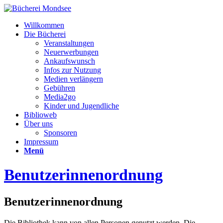
Willkommen
Die Bücherei
Veranstaltungen
Neuerwerbungen
Ankaufswunsch
Infos zur Nutzung
Medien verlängern
Gebühren
Media2go
Kinder und Jugendliche
Biblioweb
Über uns
Sponsoren
Impressum
Menü
Benutzerinnenordnung
Benutzerinnenordnung
Die Bibliothek kann von allen Personen genutzt werden. Die